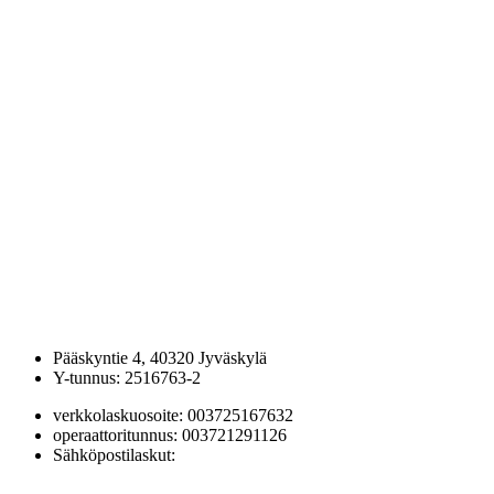
JSA etsii perheliikuntaryhmälle ohjaajaa
26.06.2026 10:15
JSA:n kevätkokouksen 2026 päätökset
08.06.2026 16:31
Haku JSA:n hallitukseen on auki!
Jaguars Spirit Athletes
Pääskyntie 4, 40320 Jyväskylä
Y-tunnus: 2516763-2
verkkolaskuosoite: 003725167632
operaattoritunnus: 003721291126
Sähköpostilaskut:
25167632@scan.netvisor.fi