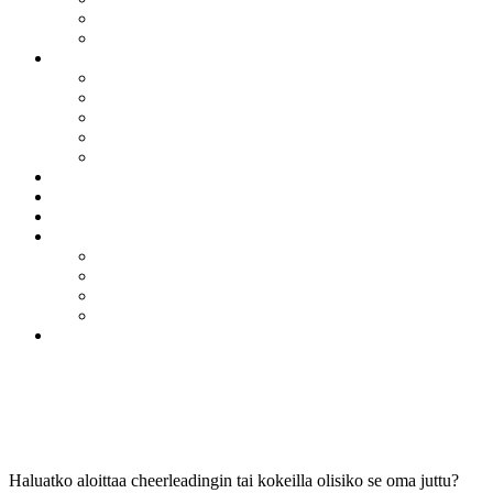
Pienryhmät
Urheilijan ja harrastajan polku
Jäsenille
Antidoping
Lisenssit
Harjoitusvuorot
Tapahtumakalenteri
Yksityisvalmennus
Ajankohtaista
Yhteistyö
Tilavaraukset ja tilaustunnit
Info
FAQ
MyClub
Maksaminen
In English
Tule mukaan
Tule mukaan starttikurssille!
Haluatko aloittaa cheerleadingin tai kokeilla olisiko se oma juttu?