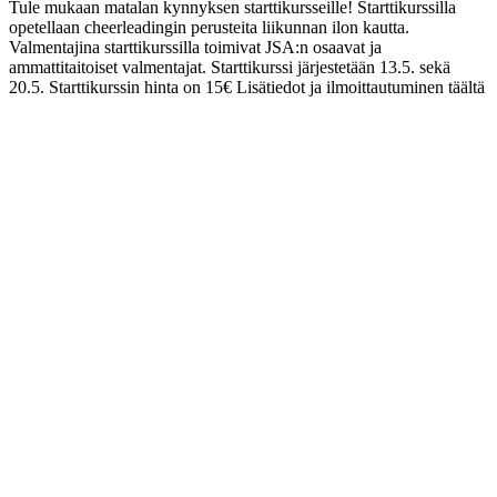
Tule mukaan matalan kynnyksen starttikursseille! Starttikurssilla
opetellaan cheerleadingin perusteita liikunnan ilon kautta.
Valmentajina starttikurssilla toimivat JSA:n osaavat ja
ammattitaitoiset valmentajat. Starttikurssi järjestetään 13.5. sekä
20.5. Starttikurssin hinta on 15€ Lisätiedot ja ilmoittautuminen täältä
Haluatko aloittaa cheerleadingin tai kokeilla olisiko se oma juttu?
Tule mukaan matalan kynnyksen starttikursseille! Starttikurssilla
opetellaan cheerleadingin perusteita liikunnan ilon kautta.
Valmentajina starttikurssilla toimivat JSA:n osaavat ja
ammattitaitoiset valmentajat.
Starttikurssi järjestetään 13.5. sekä
20.5
.
Starttikurssin hinta on 15€
Lisätiedot ja ilmoittautuminen
täältä
Tuoreimmat artikkelit
23.07.2026 11:59