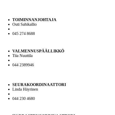
TOIMINNANJOHTAJA
Outi Sahikallio
tj@jaguarscheer.com
045 274 8688
VALMENNUSPÄÄLLIKKÖ
Tiia Nuuttila
vp@jaguarscheer.com
044 2389946
SEURAKOORDINAATTORI
Linda Häyrinen
linda@jaguarscheer.com
044 230 4680