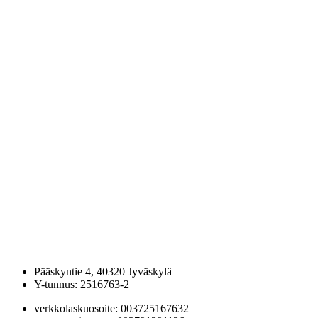
23.07.2026 11:59
JSA etsii perheliikuntaryhmälle ohjaajaa
26.06.2026 10:15
JSA:n kevätkokouksen 2026 päätökset
08.06.2026 16:31
Haku JSA:n hallitukseen on auki!
Jaguars Spirit Athletes
Pääskyntie 4, 40320 Jyväskylä
Y-tunnus: 2516763-2
verkkolaskuosoite: 003725167632