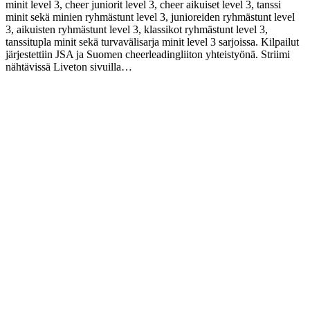
minit level 3, cheer juniorit level 3, cheer aikuiset level 3, tanssi
minit sekä minien ryhmästunt level 3, junioreiden ryhmästunt level
3, aikuisten ryhmästunt level 3, klassikot ryhmästunt level 3,
tanssitupla minit sekä turvavälisarja minit level 3 sarjoissa. Kilpailut
järjestettiin JSA ja Suomen cheerleadingliiton yhteistyönä. Striimi
nähtävissä Liveton sivuilla…
Continue reading
→
Spirit 3-etädigikilpailuissa nähtiin huikeita kilpailusuorituksia cheer
minit level 3, cheer juniorit level 3, cheer aikuiset level 3, tanssi
minit sekä minien ryhmästunt level 3, junioreiden ryhmästunt level
3, aikuisten ryhmästunt level 3, klassikot ryhmästunt level 3,
tanssitupla minit sekä turvavälisarja minit level 3 sarjoissa. Kilpailut
järjestettiin JSA ja Suomen cheerleadingliiton yhteistyönä. Striimi
nähtävissä
Liveton sivuilla vielä 16.5 saakka
.
Tulokset sarjoittain:
Tanssitupla minit:
NL – Peppi & Viivi
NL – Oona & Alina
NL – Camilla & Nea