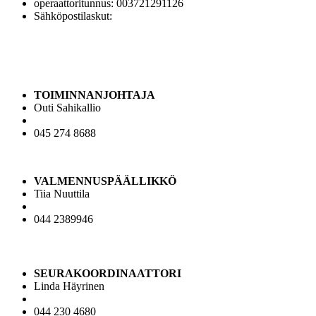
operaattoritunnus: 003721291126
Sähköpostilaskut:
25167632@scan.netvisor.fi
TOIMINNANJOHTAJA
Outi Sahikallio
tj@jaguarscheer.com
045 274 8688
VALMENNUSPÄÄLLIKKÖ
Tiia Nuuttila
vp@jaguarscheer.com
044 2389946
SEURAKOORDINAATTORI
Linda Häyrinen
linda@jaguarscheer.com
044 230 4680