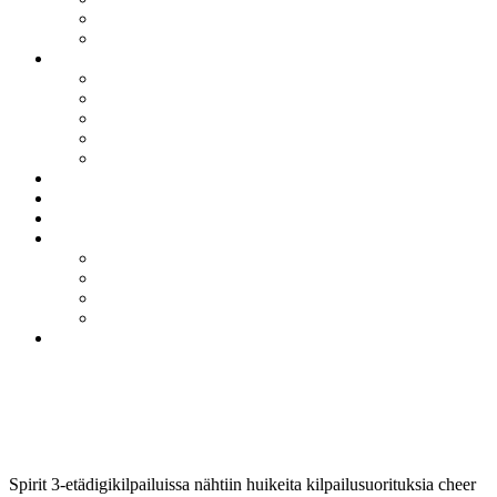
Pienryhmät
Urheilijan ja harrastajan polku
Jäsenille
Antidoping
Lisenssit
Harjoitusvuorot
Tapahtumakalenteri
Yksityisvalmennus
Ajankohtaista
Yhteistyö
Tilavaraukset ja tilaustunnit
Info
FAQ
MyClub
Maksaminen
In English
Tule mukaan
Spirit 3 tulokset
Spirit 3-etädigikilpailuissa nähtiin huikeita kilpailusuorituksia cheer